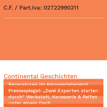
C.F. / Part.Iva: 02722990211
Continental Geschichten
Reparaturen im Karosseriebereich
sind Vertrauenssache
Pressespiegel: „Zwei Experten starten
durch“ Werkstatt, Karosserie & Reifen
unter einem Dach