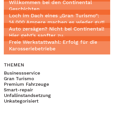
Willkommen bei den Continental
Geschichten
Loch im Dach eines „Gran Turismo“:
14.000 Ampere machen es wieder gut!
Auto zersägen? Nicht bei Continental!
Hier geht’s sanfter zu.
Freie Werkstattwahl: Erfolg für die
Karosseriebetriebe
THEMEN
Businessservice
Gran Turismo
Premium Fahrzeuge
Smart-repair
Unfallinstandsetzung
Unkategorisiert